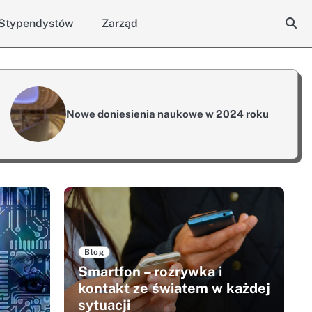
 Stypendystów
Zarząd
Nowe doniesienia naukowe w 2024 roku
Blog
Smartfon – rozrywka i
kontakt ze światem w każdej
sytuacji