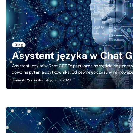
Blog
Asystent języka w Chat 
Asystent języka w Chat GPT To popularne narzędzie do gener
dowolne pytania użytkownika. Od pewnego czasu w najnowsz
Samanta Winiarska
August 6, 2023