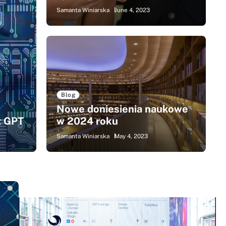
Samanta Winiarska
June 4, 2023
Blog
zrywka i kontakt ze
No
dej sytuacji
ro
Blog
Nowe doniesienia naukowe
bie życia bez telefonu w zasięgu ręki. Smartfony, czyli
Techno
t GPT
w 2024 roku
 z nami…
różne
Samanta Winiarska
May 4, 2023
Samant