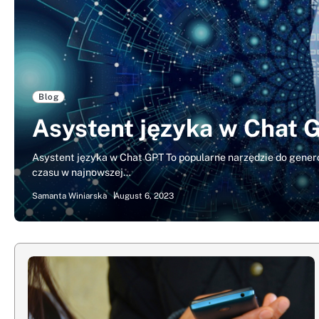
Blog
Asystent języka w Chat 
Asystent języka w Chat GPT To popularne narzędzie do gene
czasu w najnowszej…
Samanta Winiarska
August 6, 2023